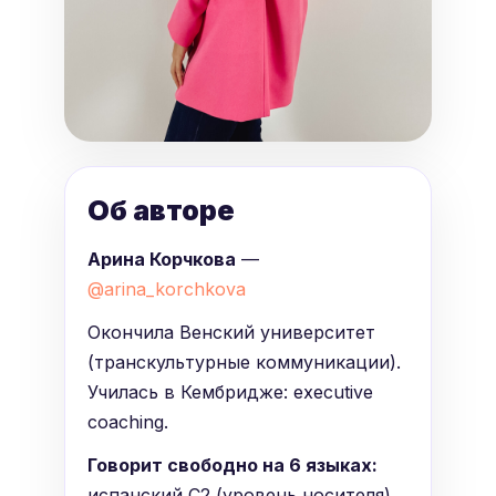
Об авторе
Арина Корчкова
—
@arina_korchkova
Окончила Венский университет
(транскультурные коммуникации).
Училась в Кембридже: executive
coaching.
Говорит свободно на 6 языках:
испанский C2 (уровень носителя),