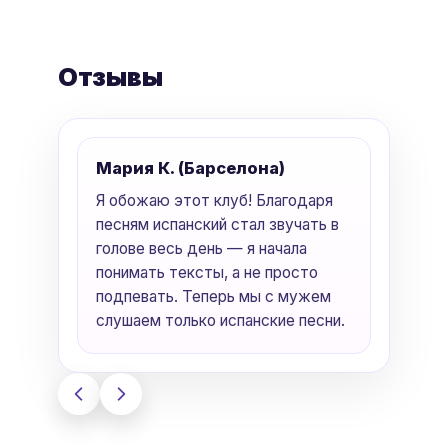
Отзывы
Мария К. (Барселона)
Анна
Я обожаю этот клуб! Благодаря
«Исп
песням испанский стал звучать в
не хв
голове весь день — я начала
весе
понимать тексты, а не просто
чувс
подпевать. Теперь мы с мужем
своб
слушаем только испанские песни.
скучн